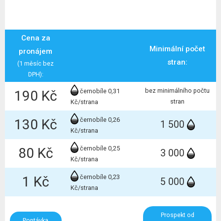
- Náhradní plnění
- Outsourcing
Cena za
Minimální počet
pronájem
stran:
(1 měsíc bez
DPH):
bez minimálního počtu
černobíle 0,31
190 Kč
stran
Kč/strana
černobíle 0,26
130 Kč
1 500
Kč/strana
černobíle 0,25
80 Kč
3 000
Kč/strana
černobíle 0,23
1 Kč
5 000
Kč/strana
Prospekt od
Poptávka