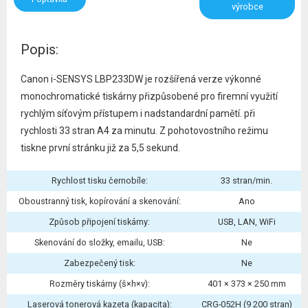
výrobce
Popis:
Canon i-SENSYS LBP233DW je rozšířená verze výkonné
monochromatické tiskárny přizpůsobené pro firemní využití
rychlým síťovým přístupem i nadstandardní pamětí. při
rychlosti 33 stran A4 za minutu. Z pohotovostního režimu
tiskne první stránku již za 5,5 sekund.
Rychlost tisku černobíle:
33 stran/min.
Oboustranný tisk, kopírování a skenování:
Ano
Způsob připojení tiskárny:
USB, LAN, WiFi
Skenování do složky, emailu, USB:
Ne
Zabezpečený tisk:
Ne
Rozměry tiskárny (š×h×v):
401 × 373 × 250 mm
Laserová tonerová kazeta (kapacita):
CRG-052H (9 200 stran)