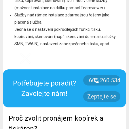
tisku, kopírování, skenování). Do 1 hod v ceně služby.
(možnost instalace na dálku pomocí Teamviewer)
Služby nad rámec instalace zdarma jsou řešeny jako
placená služba.
Jedná se o nastavení pokročilejších funkcí tisku,
kopírování, skenování (např. skenování do emailu, složky
SMB, TWAIN), nastavení zabezpečeného tisku, apod.
605 260 534
Potřebujete poradit?
Zavolejte nám!
Zeptejte se
Proč zvolit pronájem kopírek a
tiskáren?