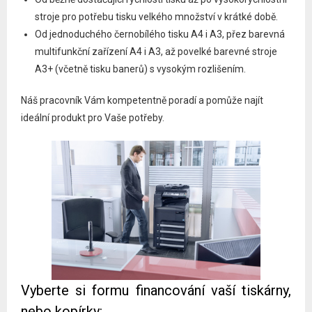
- Náhradní plnění
stroje pro potřebu tisku velkého množství v krátké době.
Od jednoduchého černobílého tisku A4 i A3, přez barevná
- Outsourcing
multifunkční zařízení A4 i A3, až povelké barevné stroje
A3+ (včetně tisku banerů) s vysokým rozlišením.
Náš pracovník Vám kompetentně poradí a pomůže najít
ideální produkt pro Vaše potřeby.
Vyberte si formu financování vaší tiskárny,
nebo kopírky: