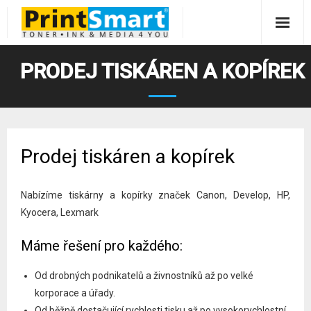
Skip
to
content
O nás
PRODEJ TISKÁREN A KOPÍREK
Služby
- Pronájem kopírek a tiskáren
Produkty
Prodej tiskáren a kopírek
- - Kopírky A3 černobílé
- ESET antivirus
- Tonery, inkousty, pásky
Servis tiskáren a kopírek
- - Kopírky A3 barevné
- 3d tisk
- Prodej tiskáren a kopírek
Blog
Nabízíme tiskárny a kopírky značek Canon, Develop, HP,
Kyocera, Lexmark
- - Tiskárny a multifunkce A4 černobílé
- - Loga a nápisy
- Servis tiskáren
- - Canon tiskárny a kopírky
- Speciální tisková media
Kontakty
Máme řešení pro každého:
- - Tiskárny a multifunkce A4 barevné
- - Zakázkový 3d tisk
- Servis notebooků
- - Develop Minolta kopírky A3
Od drobných podnikatelů a živnostníků až po velké
- Copycentrum Karlovy Vary – Doubí
korporace a úřady.
Od běžně dostačující rychlosti tisku až po vysokorychlostní