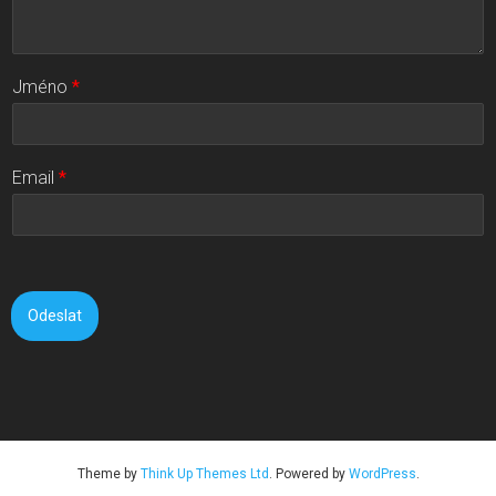
Jméno
*
Email
*
Odeslat
Theme by
Think Up Themes Ltd
. Powered by
WordPress
.