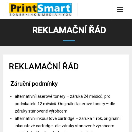
Skip
to
content
O nás
REKLAMAČNÍ ŘÁD
Služby
- Pronájem kopírek a tiskáren
Produkty
REKLAMAČNÍ ŘÁD
- - Kopírky A3 černobílé
- ESET antivirus
- Tonery, inkousty, pásky
Servis tiskáren a kopírek
- - Kopírky A3 barevné
- 3d tisk
- Prodej tiskáren a kopírek
Blog
Záruční podmínky
- - Tiskárny a multifunkce A4 černobílé
- - Loga a nápisy
- Servis tiskáren
- - Canon tiskárny a kopírky
- Speciální tisková media
Kontakty
alternativní laserové tonery – záruka 24 měsíců, pro
podnikatele 12 měsíců. Originální laserové tonery – dle
- - Tiskárny a multifunkce A4 barevné
- - Zakázkový 3d tisk
- Servis notebooků
- - Develop Minolta kopírky A3
záruky stanovené výrobcem
alternativní inkoustové cartridge – záruka 1 rok, originální
- Copycentrum Karlovy Vary – Doubí
inkoustové cartridge- dle záruky stanovené výrobcem