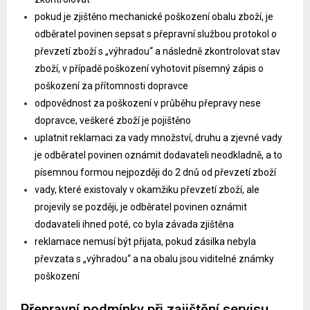
pokud je zjištěno mechanické poškození obalu zboží, je
odběratel povinen sepsat s přepravní službou protokol o
převzetí zboží s „výhradou“ a následně zkontrolovat stav
zboží, v případě poškození vyhotovit písemný zápis o
poškození za přítomnosti dopravce
odpovědnost za poškození v průběhu přepravy nese
dopravce, veškeré zboží je pojištěno
uplatnit reklamaci za vady množství, druhu a zjevné vady
je odběratel povinen oznámit dodavateli neodkladně, a to
písemnou formou nejpozději do 2 dnů od převzetí zboží
vady, které existovaly v okamžiku převzetí zboží, ale
projevily se později, je odběratel povinen oznámit
dodavateli ihned poté, co byla závada zjištěna
reklamace nemusí být přijata, pokud zásilka nebyla
převzata s „výhradou“ a na obalu jsou viditelné známky
poškození
Přepravní podmínky při zajištění servisu