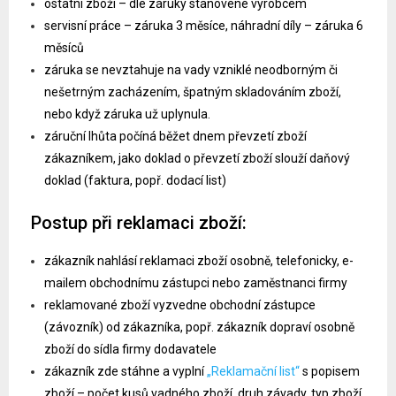
ostatní zboží – dle záruky stanovené výrobcem
- Náhradní plnění
servisní práce – záruka 3 měsíce, náhradní díly – záruka 6
- Outsourcing
měsíců
záruka se nevztahuje na vady vzniklé neodborným či
nešetrným zacházením, špatným skladováním zboží,
nebo když záruka už uplynula.
záruční lhůta počíná běžet dnem převzetí zboží
zákazníkem, jako doklad o převzetí zboží slouží daňový
doklad (faktura, popř. dodací list)
Postup při reklamaci zboží:
zákazník nahlásí reklamaci zboží osobně, telefonicky, e-
mailem obchodnímu zástupci nebo zaměstnanci firmy
reklamované zboží vyzvedne obchodní zástupce
(závozník) od zákazníka, popř. zákazník dopraví osobně
zboží do sídla firmy dodavatele
zákazník zde stáhne a vyplní
„Reklamační list“
s popisem
zboží – počet kusů vadného zboží, druh závady, typ zboží,