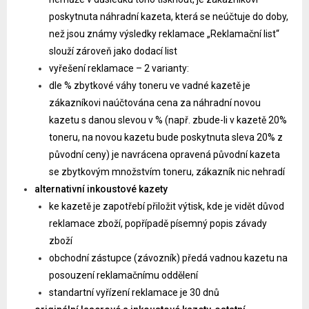
poskytnuta náhradní kazeta, která se neúčtuje do doby,
než jsou známy výsledky reklamace „Reklamační list“
slouží zároveň jako dodací list
vyřešení reklamace – 2 varianty:
dle % zbytkové váhy toneru ve vadné kazetě je
zákazníkovi naúčtována cena za náhradní novou
kazetu s danou slevou v % (např. zbude-li v kazetě 20%
toneru, na novou kazetu bude poskytnuta sleva 20% z
původní ceny) je navrácena opravená původní kazeta
se zbytkovým množstvím toneru, zákazník nic nehradí
alternativní inkoustové kazety
ke kazetě je zapotřebí přiložit výtisk, kde je vidět důvod
reklamace zboží, popřípadě písemný popis závady
zboží
obchodní zástupce (závozník) předá vadnou kazetu na
posouzení reklamačnímu oddělení
standartní vyřízení reklamace je 30 dnů