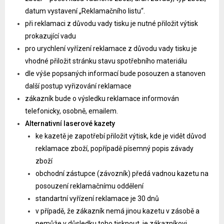
datum vystavení „Reklamačního listu“.
při reklamaci z důvodu vady tisku je nutné přiložit výtisk
prokazující vadu
pro urychlení vyřízení reklamace z důvodu vady tisku je
vhodné přiložit stránku stavu spotřebního materiálu
dle výše popsaných informací bude posouzen a stanoven
další postup vyřizování reklamace
zákazník bude o výsledku reklamace informován
telefonicky, osobně, emailem.
Alternativní laserové kazety
ke kazetě je zapotřebí přiložit výtisk, kde je vidět důvod
reklamace zboží, popřípadě písemný popis závady
zboží
obchodní zástupce (závozník) předá vadnou kazetu na
posouzení reklamačnímu oddělení
standartní vyřízení reklamace je 30 dnů
v případě, že zákazník nemá jinou kazetu v zásobě a
nemůže v důsledku toho tisknout, je zákazníkovi